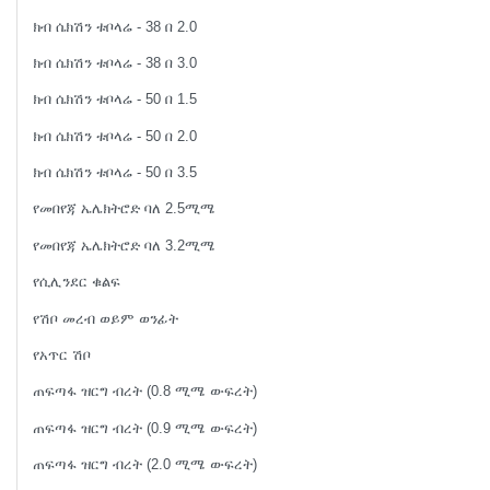
ክብ ሴክሽን ቱቦላሬ - 38 በ 2.0
ክብ ሴክሽን ቱቦላሬ - 38 በ 3.0
ክብ ሴክሽን ቱቦላሬ - 50 በ 1.5
ክብ ሴክሽን ቱቦላሬ - 50 በ 2.0
ክብ ሴክሽን ቱቦላሬ - 50 በ 3.5
የመበየጃ ኤሌክትሮድ ባለ 2.5ሚሜ
የመበየጃ ኤሌክትሮድ ባለ 3.2ሚሜ
የሲሊንደር ቁልፍ
የሽቦ መረብ ወይም ወንፊት
የአጥር ሽቦ
ጠፍጣፋ ዝርግ ብረት (0.8 ሚሜ ውፍረት)
ጠፍጣፋ ዝርግ ብረት (0.9 ሚሜ ውፍረት)
ጠፍጣፋ ዝርግ ብረት (2.0 ሚሜ ውፍረት)