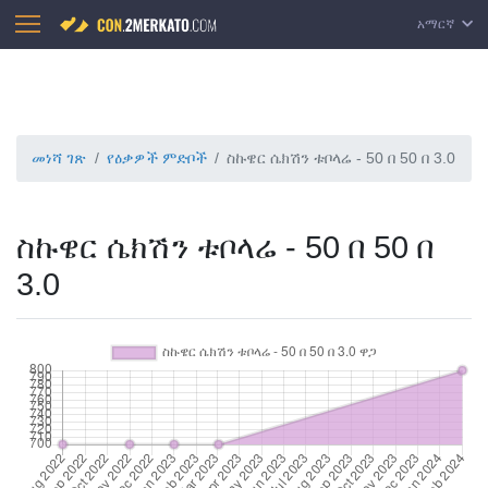
አማርኛ
መነሻ ገጽ
የዕቃዎች ምድቦች
ስኩዌር ሴክሽን ቱቦላሬ - 50 በ 50 በ 3.0
ስኩዌር ሴክሽን ቱቦላሬ - 50 በ 50 በ
3.0