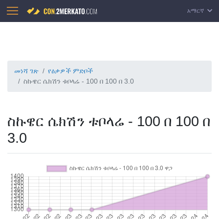
አማርኛ
መነሻ ገጽ
የዕቃዎች ምድቦች
ስኩዌር ሴክሽን ቱቦላሬ - 100 በ 100 በ 3.0
ስኩዌር ሴክሽን ቱቦላሬ - 100 በ 100 በ
3.0