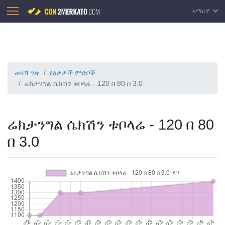
አማርኛ
መነሻ ገጽ
የዕቃዎች ምድቦች
ሬክታንግል ሴክሽን ቱቦላሬ - 120 በ 80 በ 3.0
ሬክታንግል ሴክሽን ቱቦላሬ - 120 በ 80
በ 3.0