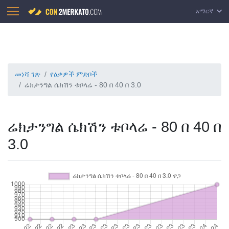
አማርኛ
መነሻ ገጽ
የዕቃዎች ምድቦች
ሬክታንግል ሴክሽን ቱቦላሬ - 80 በ 40 በ 3.0
ሬክታንግል ሴክሽን ቱቦላሬ - 80 በ 40 በ
3.0