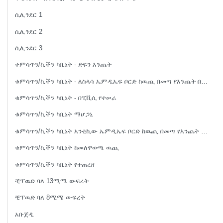
ሲሊንደር 1
ሲሊንደር 2
ሲሊንደር 3
ቀምሳጥን/ኪችን ካቢኔት - ድፍን እንጨት
ቁምሳጥን/ኪችን ካቢኔት - ለስላሳ ኤምዲኤፍ ቦርድ ከዉጪ በመጣ የእንጨት በር የተሠራ
ቁምሳጥን/ኪችን ካቢኔት - በፒቪሲ የተሠራ
ቁምሳጥን/ኪችን ካቢኔት ማሆጋኒ
ቁምሳጥን/ኪችን ካቢኔት አንቲኪው ኤምዲኤፍ ቦርድ ከዉጪ በመጣ የእንጨት በር የተሠራ
ቁምሳጥን/ኪችን ካቢኔት ከመለዋወጫ ዉጪ
ቁምሳጥን/ኪችን ካቢኔት የተጠረዘ
ቺፕዉድ ባለ 13ሚሜ ውፍረት
ቺፕዉድ ባለ 8ሚሜ ውፍረት
አቡጀዲ