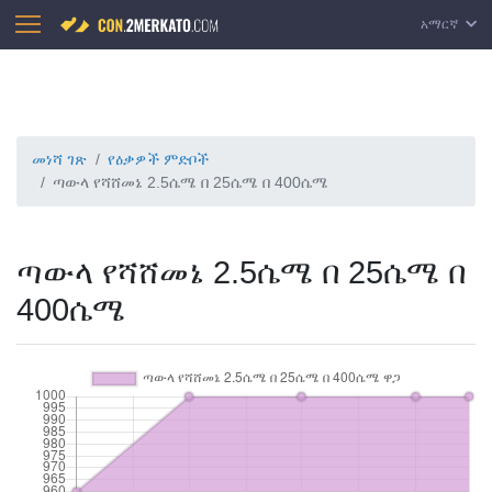
አማርኛ
መነሻ ገጽ
የዕቃዎች ምድቦች
ጣውላ የሻሸመኔ 2.5ሴሜ በ 25ሴሜ በ 400ሴሜ
ጣውላ የሻሸመኔ 2.5ሴሜ በ 25ሴሜ በ
400ሴሜ