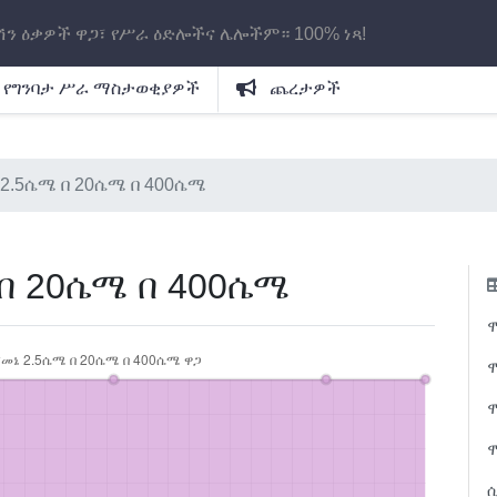
ሽን ዕቃዎች ዋጋ፣ የሥራ ዕድሎችና ሌሎችም። 100% ነጻ!
የግንባታ ሥራ ማስታወቂያዎች
ጨረታዎች
2.5ሴሜ በ 20ሴሜ በ 400ሴሜ
በ 20ሴሜ በ 400ሴሜ
ሞ
ሞ
ሲ