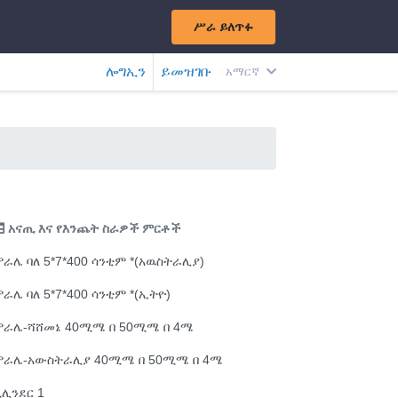
ሥራ ይለጥፉ
ሎግኢን
ይመዝገቡ
አማርኛ
አናጢ እና የእንጨት ስራዎች ምርቶች
ራሌ ባለ 5*7*400 ሳንቲም *(አዉስትራሊያ)
ራሌ ባለ 5*7*400 ሳንቲም *(ኢትዮ)
ሞራሌ-ሻሸመኔ 40ሚሜ በ 50ሚሜ በ 4ሜ
ሞራሌ-አውስትራሊያ 40ሚሜ በ 50ሚሜ በ 4ሜ
ሊንደር 1