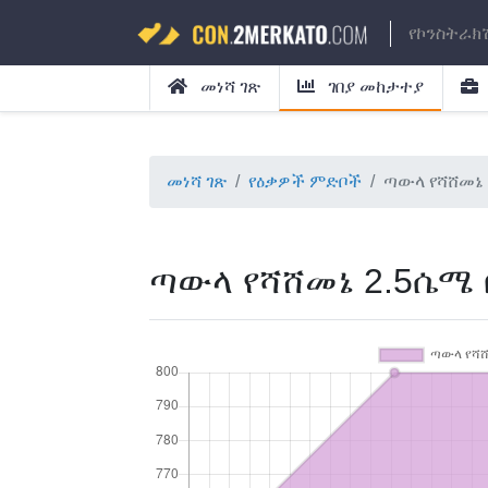
የኮንስትራክ
መነሻ ገጽ
ገበያ መከታተያ
መነሻ ገጽ
የዕቃዎች ምድቦች
ጣውላ የሻሸመኔ 
ጣውላ የሻሸመኔ 2.5ሴሜ 