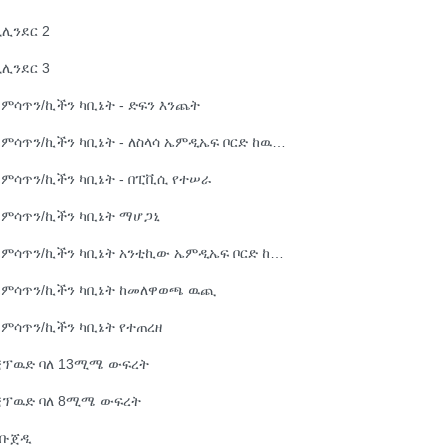
ሊንደር 2
ሊንደር 3
ምሳጥን/ኪችን ካቢኔት - ድፍን እንጨት
ቁምሳጥን/ኪችን ካቢኔት - ለስላሳ ኤምዲኤፍ ቦርድ ከዉጪ በመጣ የእንጨት በር የተሠራ
ምሳጥን/ኪችን ካቢኔት - በፒቪሲ የተሠራ
ቁምሳጥን/ኪችን ካቢኔት ማሆጋኒ
ቁምሳጥን/ኪችን ካቢኔት አንቲኪው ኤምዲኤፍ ቦርድ ከዉጪ በመጣ የእንጨት በር የተሠራ
ቁምሳጥን/ኪችን ካቢኔት ከመለዋወጫ ዉጪ
ምሳጥን/ኪችን ካቢኔት የተጠረዘ
ቺፕዉድ ባለ 13ሚሜ ውፍረት
ቺፕዉድ ባለ 8ሚሜ ውፍረት
አቡጀዲ