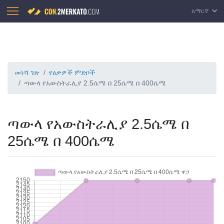
አማርኛ
መነሻ ገጽ
የዕቃዎች ምድቦች
ጣውላ የአውስትራሊያ 2.5ሴሜ በ 25ሴሜ በ 400ሴሜ
ጣውላ የአውስትራሊያ 2.5ሴሜ በ
25ሴሜ በ 400ሴሜ