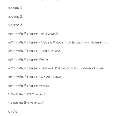
ሲሊንደር 1
ሲሊንደር 2
ሲሊንደር 3
ቀምሳጥን/ኪችን ካቢኔት - ድፍን እንጨት
ቁምሳጥን/ኪችን ካቢኔት - ለስላሳ ኤምዲኤፍ ቦርድ ከዉጪ በመጣ የእንጨት በር የተሠራ
ቁምሳጥን/ኪችን ካቢኔት - በፒቪሲ የተሠራ
ቁምሳጥን/ኪችን ካቢኔት ማሆጋኒ
ቁምሳጥን/ኪችን ካቢኔት አንቲኪው ኤምዲኤፍ ቦርድ ከዉጪ በመጣ የእንጨት በር የተሠራ
ቁምሳጥን/ኪችን ካቢኔት ከመለዋወጫ ዉጪ
ቁምሳጥን/ኪችን ካቢኔት የተጠረዘ
ቺፕዉድ ባለ 13ሚሜ ውፍረት
ቺፕዉድ ባለ 8ሚሜ ውፍረት
አቡጀዲ