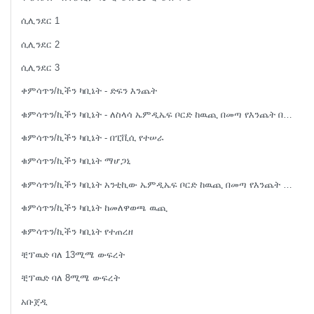
ሲሊንደር 1
ሲሊንደር 2
ሲሊንደር 3
ቀምሳጥን/ኪችን ካቢኔት - ድፍን እንጨት
ቁምሳጥን/ኪችን ካቢኔት - ለስላሳ ኤምዲኤፍ ቦርድ ከዉጪ በመጣ የእንጨት በር የተሠራ
ቁምሳጥን/ኪችን ካቢኔት - በፒቪሲ የተሠራ
ቁምሳጥን/ኪችን ካቢኔት ማሆጋኒ
ቁምሳጥን/ኪችን ካቢኔት አንቲኪው ኤምዲኤፍ ቦርድ ከዉጪ በመጣ የእንጨት በር የተሠራ
ቁምሳጥን/ኪችን ካቢኔት ከመለዋወጫ ዉጪ
ቁምሳጥን/ኪችን ካቢኔት የተጠረዘ
ቺፕዉድ ባለ 13ሚሜ ውፍረት
ቺፕዉድ ባለ 8ሚሜ ውፍረት
አቡጀዲ