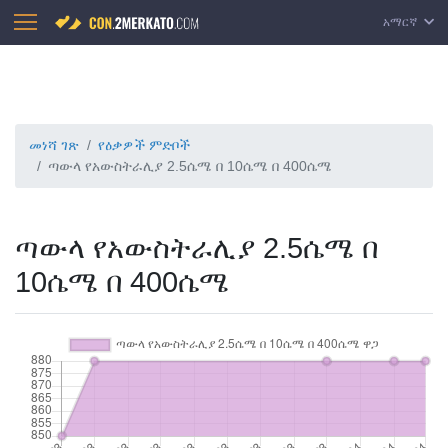
አማርኛ
መነሻ ገጽ
የዕቃዎች ምድቦች
ጣውላ የአውስትራሊያ 2.5ሴሜ በ 10ሴሜ በ 400ሴሜ
ጣውላ የአውስትራሊያ 2.5ሴሜ በ
10ሴሜ በ 400ሴሜ