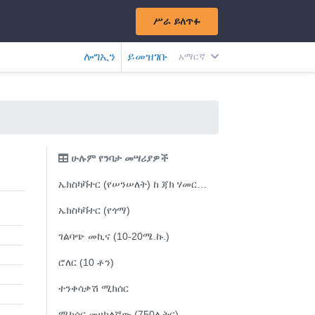
ሥራ ይለጥፉ
ሎግኢን
ይመዝገቡ
አማርኛ
ሁሉም የንባታ መሣሪያዎች
ኤክስካቫተር (የሠንሠለት) ከ ጃክ ሃመር ጋር
ኤክስካቫተር (የጎማ)
ገልባጭ መኪና (10-20ሜ.ኩ.)
ሮለር (10 ቶን)
ተንቀሳቃሽ ሚክሰር
ሚክሰር መሀከለኛው (750ሊትር)