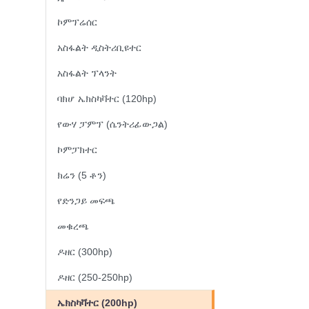
ኮምፕሬሰር
አስፋልት ዲስትሪቢዩተር
አስፋልት ፕላንት
ባክሆ ኤክስካቫተር (120hp)
የውሃ ፓምፕ (ሴንትሪፊውጋል)
ኮምፓክተር
ክሬን (5 ቶን)
የድንጋይ መፍጫ
መቁረጫ
ዶዘር (300hp)
ዶዘር (250-250hp)
ኤክስካቫተር (200hp)