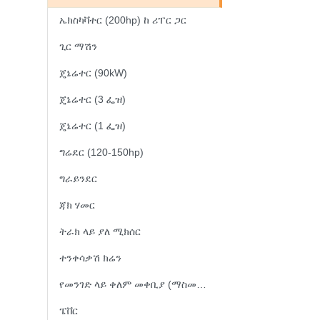
ኤክስካቫተር (200hp) ከ ሪፐር ጋር
ጊር ማሽን
ጄኔሬተር (90kW)
ጄኔሬተር (3 ፌዝ)
ጄኔሬተር (1 ፌዝ)
ግሬደር (120-150hp)
ግራይንደር
ጃክ ሃመር
ትራክ ላይ ያለ ሚክሰር
ተንቀሳቃሽ ክሬን
የመንገድ ላይ ቀለም መቀቢያ (ማስመሪያ)
ፔቨር