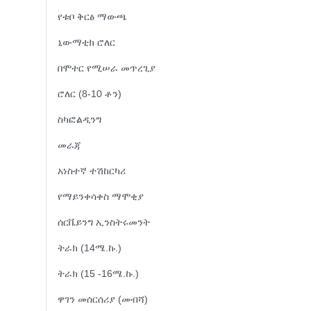
የቱቦ ቅርፅ ማውጫ
ኒውማቲክ ሮለር
በሞተር የሚሠራ መጥረጊያ
ሮለር (8-10 ቶን)
ስካፎልዲንግ
መራጃ
አነስተኛ ተሽከርካሪ
የማይንቀሳቀስ ማሞቂያ
ሰርቬይንግ ኢንስትሩመንት
ትራክ (14ሜ.ኩ.)
ትራክ (15 -16ሜ.ኩ.)
ዋገን መሰርሰሪያ (መብሻ)