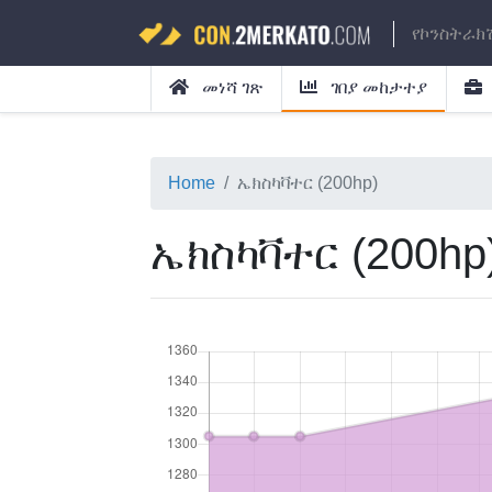
የኮንስትራክ
መነሻ ገጽ
ገበያ መከታተያ
Home
ኤክስካቫተር (200hp)
ኤክስካቫተር (200hp