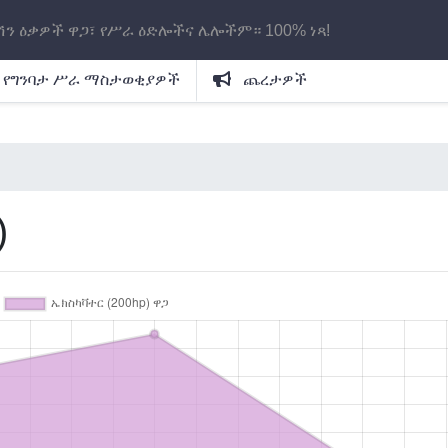
ሽን ዕቃዎች ዋጋ፣ የሥራ ዕድሎችና ሌሎችም። 100% ነጻ!
የግንባታ ሥራ ማስታወቂያዎች
ጨረታዎች
)