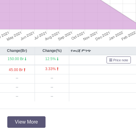
Change(Br)
Change(%)
የመረጃ ምንጭ
150.00 Br
12.5%
Price note
3.33%
45.00 Br
--
--
--
--
--
--
View More