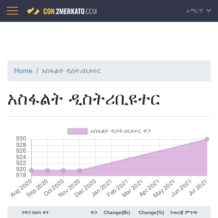
አማርኛ
Home
አስፋልት ዲስትሪቢዩተር
አስፋልት ዲስትሪቢዩተር
የዋጋ ክለሳ ቀን
ዋጋ
Change(Br)
Change(%)
የመረጃ ምንጭ