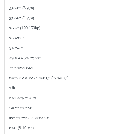
ጄኔሬተር (3 ፌዝ)
ጄኔሬተር (1 ፌዝ)
ግሬደር (120-150hp)
ግራይንደር
ጃክ ሃመር
ትራክ ላይ ያለ ሚክሰር
ተንቀሳቃሽ ክሬን
የመንገድ ላይ ቀለም መቀቢያ (ማስመሪያ)
ፔቨር
የቱቦ ቅርፅ ማውጫ
ኒውማቲክ ሮለር
በሞተር የሚሠራ መጥረጊያ
ሮለር (8-10 ቶን)