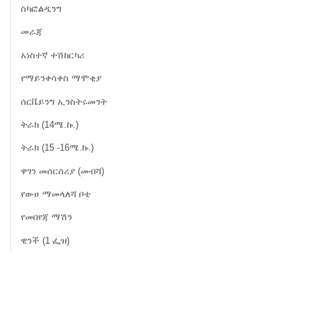
ስካፎልዲንግ
መራጃ
አነስተኛ ተሽከርካሪ
የማይንቀሳቀስ ማሞቂያ
ሰርቬይንግ ኢንስትሩመንት
ትራክ (14ሜ.ኩ.)
ትራክ (15 -16ሜ.ኩ.)
ዋገን መሰርሰሪያ (መብሻ)
የውሀ ማመላለሻ ቦቴ
የመበየጃ ማሽን
ዊንች (1 ፌዝ)