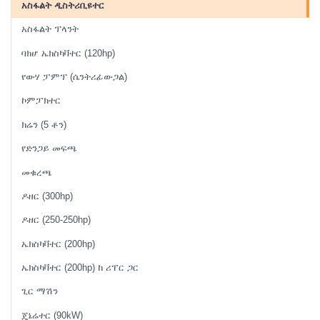
አስፋልት ዲስትሪቢዩተር
አስፋልት ፕላንት
ባክሆ ኤክስካቫተር (120hp)
የውሃ ፓምፕ (ሴንትሪፊውጋል)
ኮምፓክተር
ክሬን (5 ቶን)
የድንጋይ መፍጫ
መቁረጫ
ዶዘር (300hp)
ዶዘር (250-250hp)
ኤክስካቫተር (200hp)
ኤክስካቫተር (200hp) ከ ሪፐር ጋር
ጊር ማሽን
ጄኔሬተር (90kW)