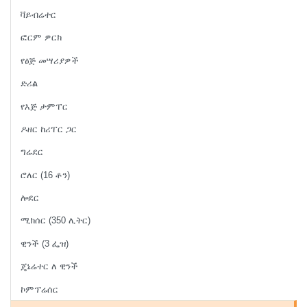
ቫይብሬተር
ፎርም ዎርክ
የዕጅ መሣሪያዎች
ድሪል
የእጅ ታምፐር
ዶዘር ከሪፐር ጋር
ግሬደር
ሮለር (16 ቶን)
ሎደር
ሚክሰር (350 ሊትር)
ዊንች (3 ፌዝ)
ጄኔሬተር ለ ዊንች
ኮምፕሬሰር