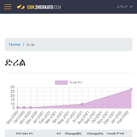
አማርኛ
Home
ድሪል
ድሪል
የዋጋ ክለሳ ቀን
ዋጋ
Change(Br)
Change(%)
የመረጃ ምንጭ