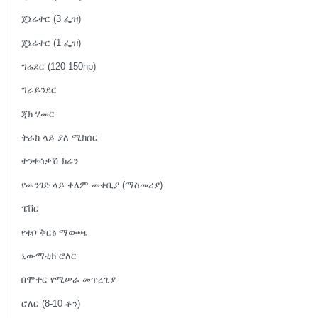
ጄኔሬተር (3 ፌዝ)
ጄኔሬተር (1 ፌዝ)
ግሬደር (120-150hp)
ግራይንደር
ጃክ ሃመር
ትራክ ላይ ያለ ሚክሰር
ተንቀሳቃሽ ክሬን
የመንገድ ላይ ቀለም መቀቢያ (ማስመሪያ)
ፔቨር
የቱቦ ቅርፅ ማውጫ
ኒውማቲክ ሮለር
በሞተር የሚሠራ መጥረጊያ
ሮለር (8-10 ቶን)