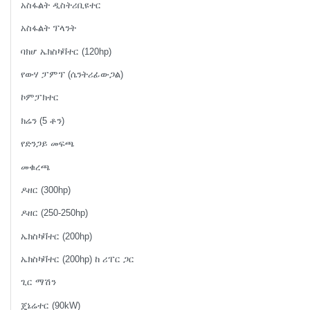
አስፋልት ዲስትሪቢዩተር
አስፋልት ፕላንት
ባክሆ ኤክስካቫተር (120hp)
የውሃ ፓምፕ (ሴንትሪፊውጋል)
ኮምፓክተር
ክሬን (5 ቶን)
የድንጋይ መፍጫ
መቁረጫ
ዶዘር (300hp)
ዶዘር (250-250hp)
ኤክስካቫተር (200hp)
ኤክስካቫተር (200hp) ከ ሪፐር ጋር
ጊር ማሽን
ጄኔሬተር (90kW)