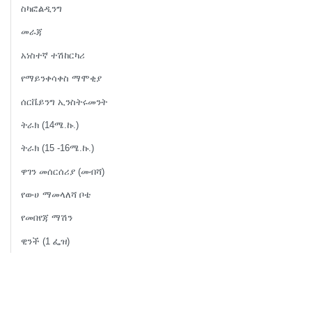
ስካፎልዲንግ
መራጃ
አነስተኛ ተሽከርካሪ
የማይንቀሳቀስ ማሞቂያ
ሰርቬይንግ ኢንስትሩመንት
ትራክ (14ሜ.ኩ.)
ትራክ (15 -16ሜ.ኩ.)
ዋገን መሰርሰሪያ (መብሻ)
የውሀ ማመላለሻ ቦቴ
የመበየጃ ማሽን
ዊንች (1 ፌዝ)