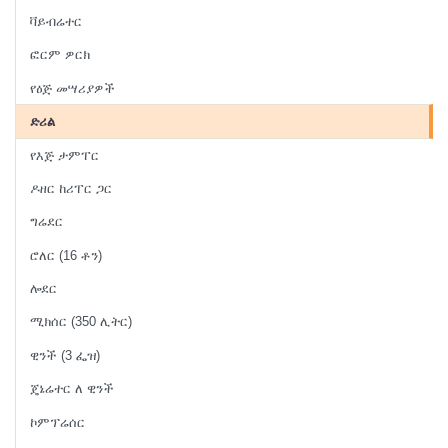
ቫይብሬተር
ፎርም ዎርክ
የዕጅ መሣሪያዎች
ድሪል
የእጅ ታምፐር
ዶዘር ከሪፐር ጋር
ግሬደር
ሮለር (16 ቶን)
ሎደር
ሚክሰር (350 ሊትር)
ዊንች (3 ፌዝ)
ጄኔሬተር ለ ዊንች
ኮምፕሬሰር