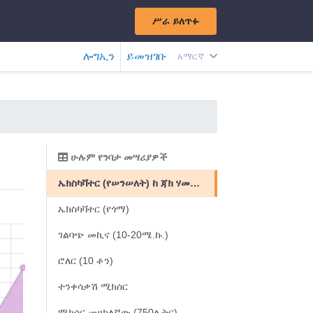
ሥራ ይለጥፉ
ሎግኢን
ይመዝገቡ
አማርኛ
ሁሉም የንባታ መሣሪያዎች
ኤክስካቫተር (የሠንሠለት) ከ ጃክ ሃመር ጋር
ኤክስካቫተር (የጎማ)
ገልባጭ መኪና (10-20ሜ.ኩ.)
ሮለር (10 ቶን)
ተንቀሳቃሽ ሚክሰር
ሚክሰር መሀከለኛው (750ሊትር)