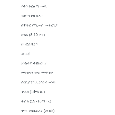
የቱቦ ቅርፅ ማውጫ
ኒውማቲክ ሮለር
በሞተር የሚሠራ መጥረጊያ
ሮለር (8-10 ቶን)
ስካፎልዲንግ
መራጃ
አነስተኛ ተሽከርካሪ
የማይንቀሳቀስ ማሞቂያ
ሰርቬይንግ ኢንስትሩመንት
ትራክ (14ሜ.ኩ.)
ትራክ (15 -16ሜ.ኩ.)
ዋገን መሰርሰሪያ (መብሻ)