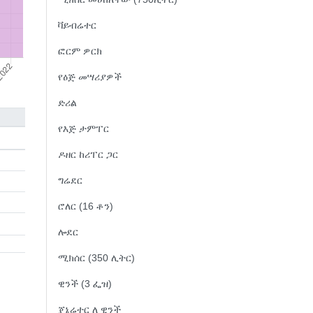
ቫይብሬተር
ፎርም ዎርክ
የዕጅ መሣሪያዎች
ድሪል
የእጅ ታምፐር
ዶዘር ከሪፐር ጋር
ግሬደር
ሮለር (16 ቶን)
ሎደር
ሚክሰር (350 ሊትር)
ዊንች (3 ፌዝ)
ጄኔሬተር ለ ዊንች