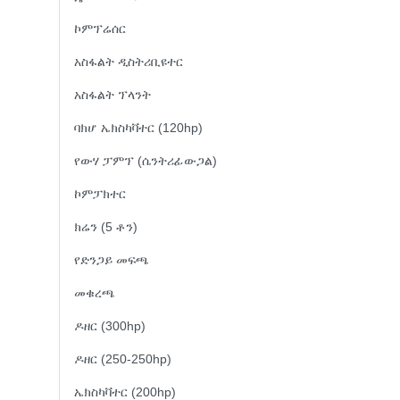
ኮምፕሬሰር
አስፋልት ዲስትሪቢዩተር
አስፋልት ፕላንት
ባክሆ ኤክስካቫተር (120hp)
የውሃ ፓምፕ (ሴንትሪፊውጋል)
ኮምፓክተር
ክሬን (5 ቶን)
የድንጋይ መፍጫ
መቁረጫ
ዶዘር (300hp)
ዶዘር (250-250hp)
ኤክስካቫተር (200hp)