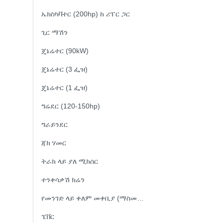
ኤክስካቫተር (200hp) ከ ሪፐር ጋር
ጊር ማሽን
ጄኔሬተር (90kW)
ጄኔሬተር (3 ፌዝ)
ጄኔሬተር (1 ፌዝ)
ግሬደር (120-150hp)
ግራይንደር
ጃክ ሃመር
ትራክ ላይ ያለ ሚክሰር
ተንቀሳቃሽ ክሬን
የመንገድ ላይ ቀለም መቀቢያ (ማስመሪያ)
ፔቨር