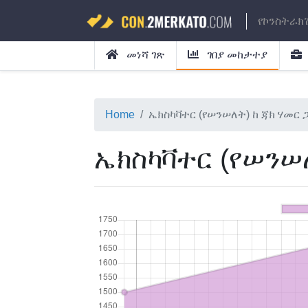
የኮንስትራክ
መነሻ ገጽ
ገበያ መከታተያ
Home
ኤክስካቫተር (የሠንሠለት) ከ ጃክ ሃመር 
ኤክስካቫተር (የሠንሠለ