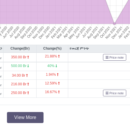
ጋ
Change(Br)
Change(%)
የመረጃ ምንጭ
21.88%
350.00 Br
Price note
hr
500.00 Br
40%
hr
1.94%
34.00 Br
hr
12.59%
216.00 Br
hr
16.67%
250.00 Br
Price note
hr
View More