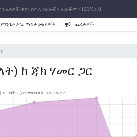
ሽን ዕቃዎች ዋጋ፣ የሥራ ዕድሎችና ሌሎችም። 100% ነጻ!
የግንባታ ሥራ ማስታወቂያዎች
ጨረታዎች
ጋር
ት) ከ ጃክ ሃመር ጋር