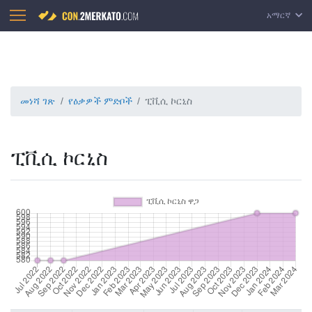
አማርኛ
መነሻ ገጽ
የዕቃዎች ምድቦች
ፒቪሲ ኮርኒስ
ፒቪሲ ኮርኒስ