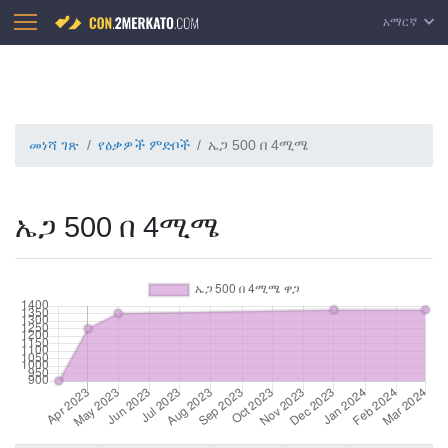
አማርኛ
መነሻ ገጽ
የዕቃዎች ምድቦች
ኤጋ 500 በ 4ሚሜ
ኤጋ 500 በ 4ሚሜ