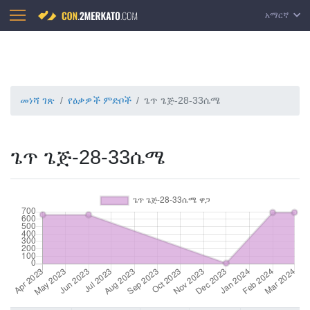
አማርኛ
መነሻ ገጽ
የዕቃዎች ምድቦች
ጌጥ ጌጅ-28-33ሴሜ
ጌጥ ጌጅ-28-33ሴሜ