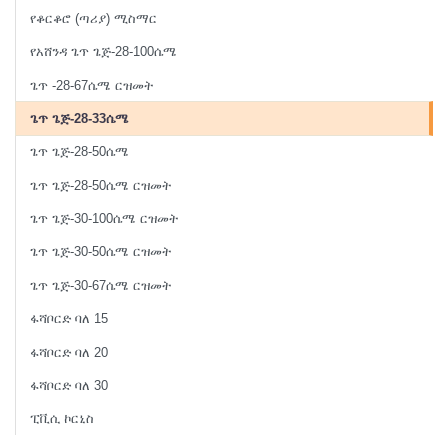
የቆርቆሮ (ጣሪያ) ሚስማር
የአሸንዳ ጌጥ ጌጅ-28-100ሴሜ
ጌጥ -28-67ሴሜ ርዝመት
ጌጥ ጌጅ-28-33ሴሜ
ጌጥ ጌጅ-28-50ሴሜ
ጌጥ ጌጅ-28-50ሴሜ ርዝመት
ጌጥ ጌጅ-30-100ሴሜ ርዝመት
ጌጥ ጌጅ-30-50ሴሜ ርዝመት
ጌጥ ጌጅ-30-67ሴሜ ርዝመት
ፋሻቦርድ ባለ 15
ፋሻቦርድ ባለ 20
ፋሻቦርድ ባለ 30
ፒቪሲ ኮርኒስ