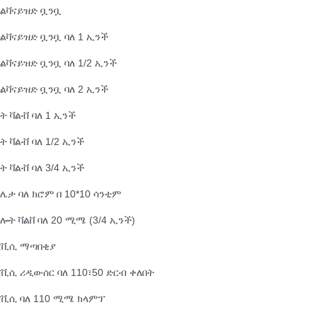
ጋልቫናይዝድ ቧንቧ
ልቫናይዝድ ቧንቧ ባለ 1 ኢንች
ልቫናይዝድ ቧንቧ ባለ 1/2 ኢንች
ልቫናይዝድ ቧንቧ ባለ 2 ኢንች
ት ቫልቭ ባለ 1 ኢንች
ት ቫልቭ ባለ 1/2 ኢንች
ት ቫልቭ ባለ 3/4 ኢንች
ሌታ ባለ ክሮም በ 10*10 ሳንቲም
ሎት ቫልቨ ባለ 20 ሚሜ (3/4 ኢንች)
ፒቪሲ ማጣበቂያ
ቪሲ ሪዲውሰር ባለ 110፣50 ድርብ ቀለበት
ፒቪሲ ባለ 110 ሚሜ ክላምፕ