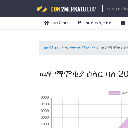
የኮንስትራክ
መነሻ ገጽ
ገበያ መከታተያ
መነሻ ገጽ
የዕቃዎች ምድቦች
ዉሃ ማሞቂያ ሶላ
ዉሃ ማሞቂያ ሶላር ባለ 2