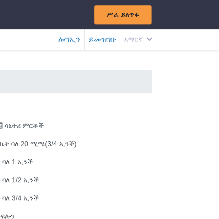
ሥራ ይለጥፉ
ሎግኢን
ይመዝገቡ
አማርኛ
ሳኒተሪ ምርቶች
ኬት ባለ 20 ሚሜ(3/4 ኢንች)
 ባለ 1 ኢንች
 ባለ 1/2 ኢንች
 ባለ 3/4 ኢንች
ቴፍሎን