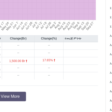
ኒ
ኒ
ኒ
ጋ
Change(Br)
Change(%)
የመረጃ ምንጭ
አ
--
--
s
--
--
አ
s
17.65%
1,500.00 Br
s
አ
--
--
s
አ
--
--
s
አ
ኤ
View More
ኤ
ኤ