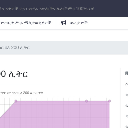
ሽን ዕቃዎች ዋጋ፣ የሥራ ዕድሎችና ሌሎችም። 100% ነጻ!
የግንባታ ሥራ ማስታወቂያዎች
ጨረታዎች
ር ባለ 200 ሊትር
00 ሊትር
ሶ
ቲ
ቲ
ቲ