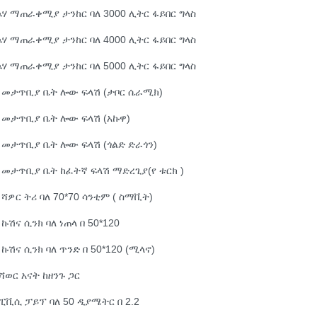
ሃ ማጠራቀሚያ ታንከር ባለ 3000 ሊትር ፋይበር ግላስ
ሃ ማጠራቀሚያ ታንከር ባለ 4000 ሊትር ፋይበር ግላስ
ሃ ማጠራቀሚያ ታንከር ባለ 5000 ሊትር ፋይበር ግላስ
 መታጥቢያ ቤት ሎው ፍላሽ (ታቦር ሴራሚክ)
 መታጥቢያ ቤት ሎው ፍላሽ (አኩዋ)
 መታጥቢያ ቤት ሎው ፍላሽ (ጎልድ ድራጎን)
 መታጥቢያ ቤት ከፈትኛ ፍላሽ ማድረጊያ(የ ቱርክ )
 ሻዎር ትሪ ባለ 70*70 ሳንቲም ( ስማቪት)
 ኩሽና ሲንክ ባለ ነጠላ በ 50*120
 ኩሽና ሲንክ ባለ ጥንድ በ 50*120 (ሚላኖ)
ሻወር አናት ከዘንጉ ጋር
ፒቪሲ ፓይፕ ባለ 50 ዲያሜትር በ 2.2