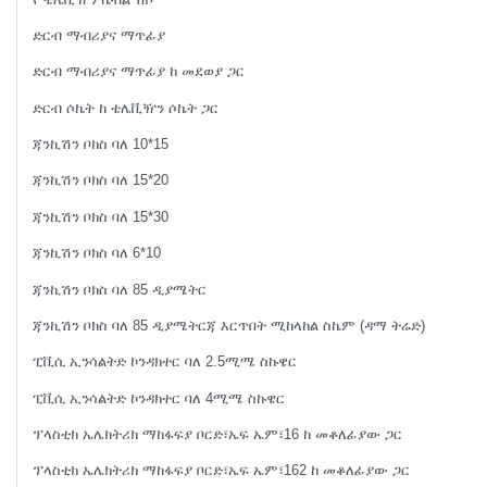
ድርብ ማብሪያና ማጥፊያ
ድርብ ማብሪያና ማጥፊያ ከ መደወያ ጋር
ድርብ ሶኬት ከ ቴሌቪዥን ሶኬት ጋር
ጃንኪሽን ቦክስ ባለ 10*15
ጃንኪሽን ቦክስ ባለ 15*20
ጃንኪሽን ቦክስ ባለ 15*30
ጃንኪሽን ቦክስ ባለ 6*10
ጃንኪሽን ቦክስ ባለ 85 ዲያሜትር
ጃንኪሽን ቦክስ ባለ 85 ዲያሜትርጃ እርጥበት ሚከላከል ስኬም (ዳማ ትሬድ)
ፒቪሲ ኢንሳልትድ ኮንዳክተር ባለ 2.5ሚሜ ስኩዌር
ፒቪሲ ኢንሳልትድ ኮንዳክተር ባለ 4ሚሜ ስኩዌር
ፕላስቲክ ኤሌክትሪክ ማከፋፍያ ቦርድ፣ኤፍ ኤም፣16 ከ መቆለፊያው ጋር
ፕላስቲክ ኤሌክትሪክ ማከፋፍያ ቦርድ፣ኤፍ ኤም፣162 ከ መቆለፊያው ጋር