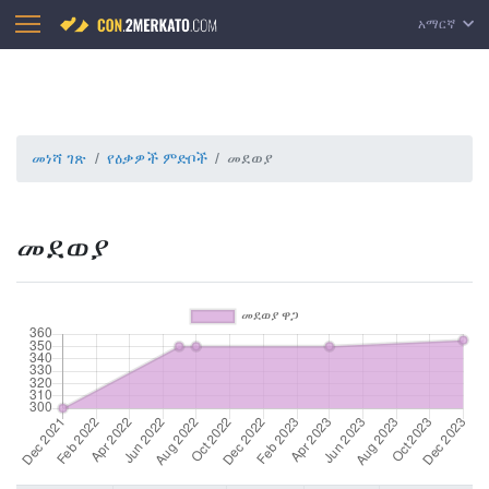
አማርኛ
መነሻ ገጽ
የዕቃዎች ምድቦች
መደወያ
መደወያ