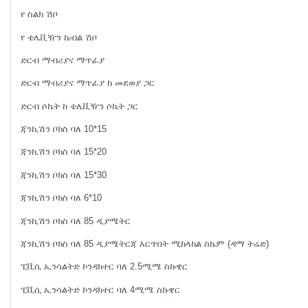
የ ስልክ ሽቦ
የ ቴሌቪዥን ኬብል ሽቦ
ድርብ ማብሪያና ማጥፊያ
ድርብ ማብሪያና ማጥፊያ ከ መደወያ ጋር
ድርብ ሶኬት ከ ቴሌቪዥን ሶኬት ጋር
ጃንኪሽን ቦክስ ባለ 10*15
ጃንኪሽን ቦክስ ባለ 15*20
ጃንኪሽን ቦክስ ባለ 15*30
ጃንኪሽን ቦክስ ባለ 6*10
ጃንኪሽን ቦክስ ባለ 85 ዲያሜትር
ጃንኪሽን ቦክስ ባለ 85 ዲያሜትርጃ እርጥበት ሚከላከል ስኬም (ዳማ ትሬድ)
ፒቪሲ ኢንሳልትድ ኮንዳክተር ባለ 2.5ሚሜ ስኩዌር
ፒቪሲ ኢንሳልትድ ኮንዳክተር ባለ 4ሚሜ ስኩዌር