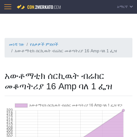
አማርኛ
መነሻ ገጽ
የዕቃዎች ምድቦች
አውቶማቲክ ሰርኪዉት ብሬከር መቆጣትሪያ 16 Amp ባለ 1 ፌዝ
አውቶማቲክ ሰርኪዉት ብሬከር
መቆጣትሪያ 16 Amp ባለ 1 ፌዝ