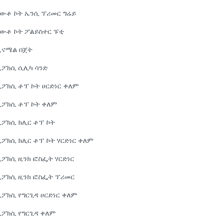
ውቶ ኮት ኤንሲ ፕሪመር ግሬይ
አውቶ ኮት ፖልይስተር ፑቲ
ኢናሜል በጀት
ኢፖክሲ ሲሊካ ሳንድ
ፖክሲ ቶፕ ኮት ሀርድነር ቀለም
ኢፖክሲ ቶፕ ኮት ቀለም
ፖክሲ ክሊር ቶፕ ኮት
ፖክሲ ክሊር ቶፕ ኮት ሃርድነር ቀለም
ፖክሲ ዚንክ ፎስፌት ሃርድነር
ኢፖክሲ ዚንክ ፎስፌት ፕሪመር
ፖክሲ የግርጊዳ ሀርድነር ቀለም
ኢፖክሲ የግርጊዳ ቀለም