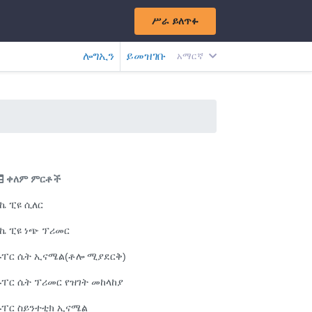
ሥራ ይለጥፉ
ሎግኢን
ይመዝገቡ
አማርኛ
ቀለም ምርቶች
ኬ ፒዩ ሲለር
ኬ ፒዩ ነጭ ፕሪመር
ሱፐር ሴት ኢናሜል(ቶሎ ሚያደርቅ)
ፐር ሴት ፕሪመር የዝገት መከላከያ
ሱፐር ስይንተቲክ ኢናሜል