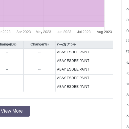
ሱ
ቫ
hange(Br)
Change(%)
የመረጃ ምንጭ
ቫ
--
--
ABAY ESDEE PAINT
--
--
ABAY ESDEE PAINT
ቲ
--
--
ABAY ESDEE PAINT
ቲ
--
--
ABAY ESDEE PAINT
ቲ
--
--
ABAY ESDEE PAINT
አ
View More
አ