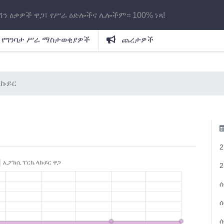
ሽን ዕቃዎች ዋጋ፣ የሥራ ዕድሎችና ሌሎችም። 100% ነጻ!
የግንባታ ሥራ ማስታወቂያዎች
ጨረታዎች
ላኩይር
2
2
ሱ