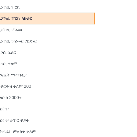
ኢፖክሲ ፐርኬ
ኢፖክሲ ፐርኬ ላኩይር
ኢፖክሲ ፕሪመር
ፖክሲ ፕሪመር ሃርድነር
ኤንሲ ሲለር
ኤንሲ ቀለም
እንጨት ማጣበቂያ
ዋርትዝ ቀለም 200
ላሲክ 2000+
ኳርትዝ
ርትዝ ሱፐር ዋይት
የትራፊክ ምልክት ቀለም