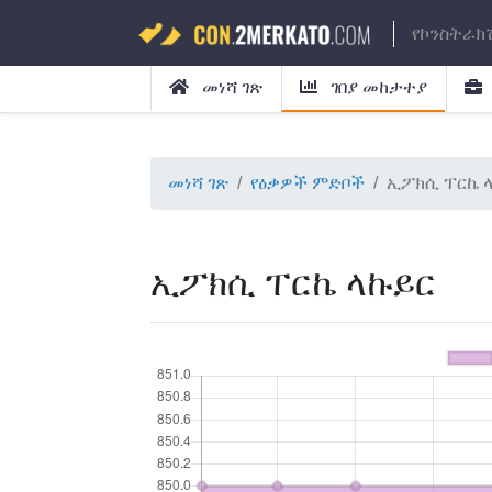
የኮንስትራክ
መነሻ ገጽ
ገበያ መከታተያ
መነሻ ገጽ
የዕቃዎች ምድቦች
ኢፖክሲ ፐርኬ 
ኢፖክሲ ፐርኬ ላኩይር