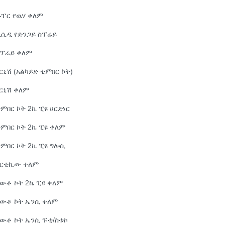
ፐር የዉሃ ቀለም
ሲሲዲ የድንጋይ ስፕሬይ
ስፕሬይ ቀለም
ርኒሽ (አልካይድ ቲምበር ኮት)
ርኒሽ ቀለም
ምበር ኮት 2ኬ ፒዩ ሀርድነር
ምበር ኮት 2ኬ ፒዩ ቀለም
ምበር ኮት 2ኬ ፒዩ ግሎሲ
አርቲኪው ቀለም
ውቶ ኮት 2ኬ ፒዩ ቀለም
አውቶ ኮት ኤንሲ ቀለም
ውቶ ኮት ኤንሲ ፑቲ/ስቱኮ