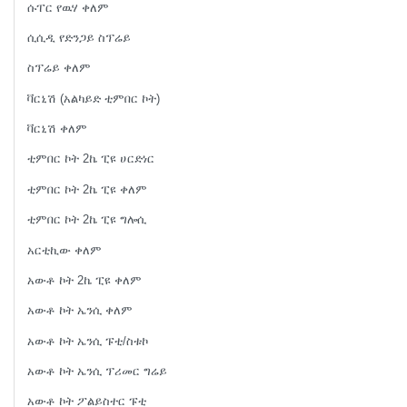
ሱፐር የዉሃ ቀለም
ሲሲዲ የድንጋይ ስፕሬይ
ስፕሬይ ቀለም
ቫርኒሽ (አልካይድ ቲምበር ኮት)
ቫርኒሽ ቀለም
ቲምበር ኮት 2ኬ ፒዩ ሀርድነር
ቲምበር ኮት 2ኬ ፒዩ ቀለም
ቲምበር ኮት 2ኬ ፒዩ ግሎሲ
አርቲኪው ቀለም
አውቶ ኮት 2ኬ ፒዩ ቀለም
አውቶ ኮት ኤንሲ ቀለም
አውቶ ኮት ኤንሲ ፑቲ/ስቱኮ
አውቶ ኮት ኤንሲ ፕሪመር ግሬይ
አውቶ ኮት ፖልይስተር ፑቲ