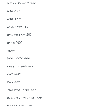
ኢፖክሲ ፕሪመር ሃርድነር
ኤንሲ ሲለር
ኤንሲ ቀለም
እንጨት ማጣበቂያ
ኩዋርትዝ ቀለም 200
ክላሲክ 2000+
ኳርትዝ
ኳርትዝ ሱፐር ዋይት
የትራፊክ ምልክት ቀለም
የዉሃ ቀለም
የውሃ ቀለም
ዴክራ የጣሪያ ንጣፍ ቀለም
ጸሃይ ና ዝናብ ማይጎዳው ቀለም
ፐርፌክስ የዉሃ ቀለም