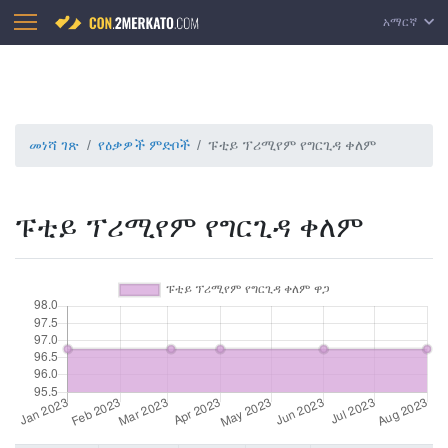
አማርኛ
መነሻ ገጽ
የዕቃዎች ምድቦች
ፑቲይ ፕሪሚየም የግርጊዳ ቀለም
ፑቲይ ፕሪሚየም የግርጊዳ ቀለም