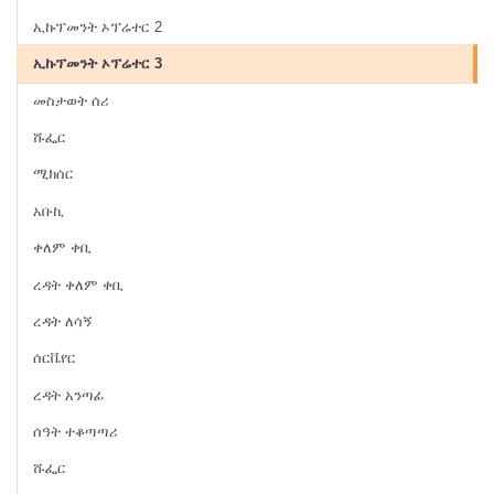
ኢኩፕመንት ኦፕሬተር 2
ኢኩፕመንት ኦፕሬተር 3
መስታወት ሰሪ
ሹፌር
ሚክሰር
አቡኪ
ቀለም ቀቢ
ረዳት ቀለም ቀቢ
ረዳት ለሳኝ
ሰርቬየር
ረዳት አንጣፊ
ሰዓት ተቆጣጣሪ
ሹፌር