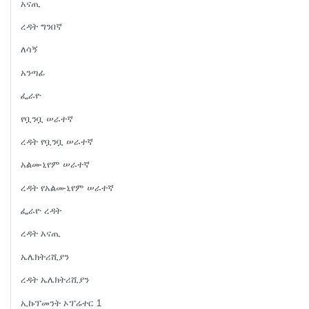
አናጢ
ረዳት ግንበኛ
ለሳኝ
አንጣፊ
ፌራዮ
የቧንቧ ሠራተኛ
ረዳት የቧንቧ ሠራተኛ
አልሙኒየም ሠራተኛ
ረዳት የአልሙኒየም ሠራተኛ
ፌራዮ ረዳት
ረዳት አናጢ
ኤሌክትሪሺያን
ረዳት ኤሌክትሪሺያን
ኢኩፕመንት ኦፕሬተር 1