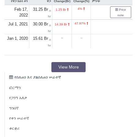
የዋጋ ክለሳ ቀን
ዋጋ
Change(Br)
Change(%)
ምንጭ
Feb 17,
31.25 Br
4%
1.25 Br
Price
በ
2022
note
hr
Jul 1, 2021
30.00 Br
47.97%
14.39 Br
በ
hr
Jan 1, 2020
15.61 Br
--
--
በ
hr
View More
የሰለጠነ እና ያልሰለጠነ ሠራተኛ
ፎርማን
የጋንግ አለቃ
ግንበኛ
የቀን ሠራተኛ
ቆርቋሪ