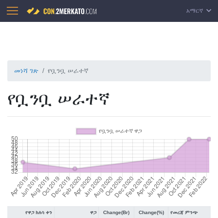
አማርኛ
መነሻ ገጽ
የቧንቧ ሠራተኛ
የቧንቧ ሠራተኛ
የዋጋ ክለሳ ቀን
ዋጋ
Change(Br)
Change(%)
የመረጃ ምንጭ