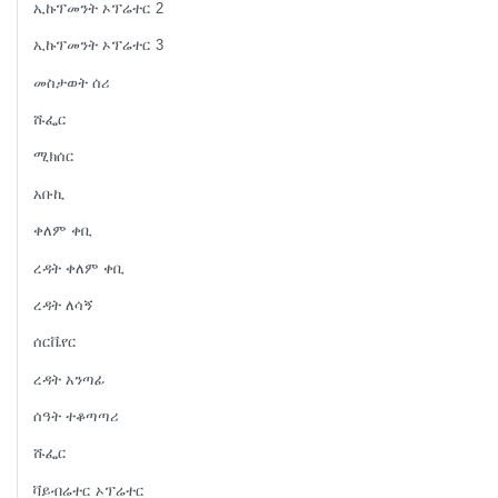
ኢኩፕመንት ኦፕሬተር 2
ኢኩፕመንት ኦፕሬተር 3
መስታወት ሰሪ
ሹፌር
ሚክሰር
አቡኪ
ቀለም ቀቢ
ረዳት ቀለም ቀቢ
ረዳት ለሳኝ
ሰርቬየር
ረዳት አንጣፊ
ሰዓት ተቆጣጣሪ
ሹፌር
ቫይብሬተር ኦፕሬተር