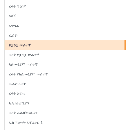
ረዳት ግንበኛ
ለሳኝ
አንጣፊ
ፌራዮ
የቧንቧ ሠራተኛ
ረዳት የቧንቧ ሠራተኛ
አልሙኒየም ሠራተኛ
ረዳት የአልሙኒየም ሠራተኛ
ፌራዮ ረዳት
ረዳት አናጢ
ኤሌክትሪሺያን
ረዳት ኤሌክትሪሺያን
ኢኩፕመንት ኦፕሬተር 1