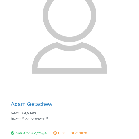
Adam Getachew
ከተማ:
አዲስ አበባ
ክህሎቶች እና አገልግሎቶች:
ስልክ ቁጥር ተረጋግጧል
Email not verified