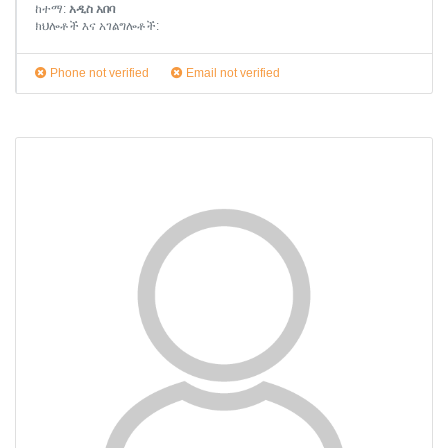
ከተማ:
አዲስ አበባ
ክህሎቶች እና አገልግሎቶች:
Phone not verified
Email not verified