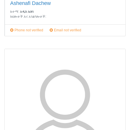
Ashenafi Dachew
ከተማ:
አዲስ አበባ
ክህሎቶች እና አገልግሎቶች:
Phone not verified
Email not verified