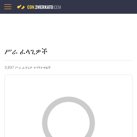
ሥራ ፈላጊዎች
3,937 ሥራ ፈላጊዎ ተገኝተዋልች