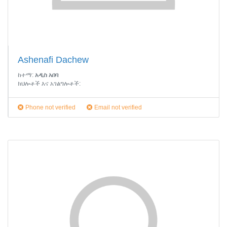
Ashenafi Dachew
ከተማ:
አዲስ አበባ
ክህሎቶች እና አገልግሎቶች:
Phone not verified
Email not verified