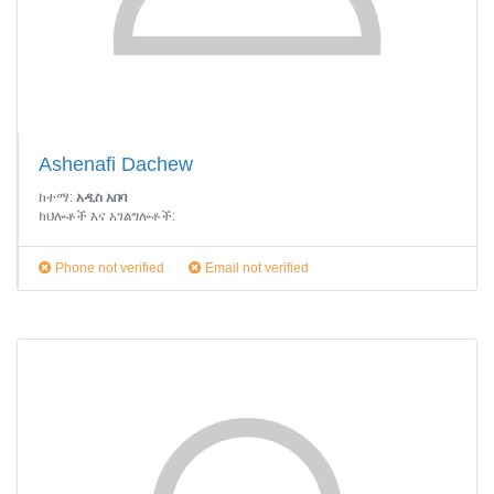
Ashenafi Dachew
ከተማ:
አዲስ አበባ
ክህሎቶች እና አገልግሎቶች:
Phone not verified
Email not verified