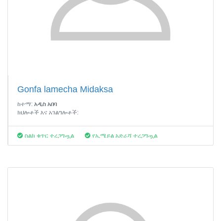
Gonfa lamecha Midaksa
ከተማ:
አዲስ አበባ
ክህሎቶች እና አገልግሎቶች:
ስልክ ቁጥር ተረጋግጧል
የኢሜይል አድራሻ ተረጋግጧል