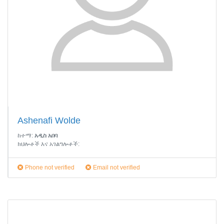
Ashenafi Wolde
ከተማ:
አዲስ አበባ
ክህሎቶች እና አገልግሎቶች:
Phone not verified
Email not verified