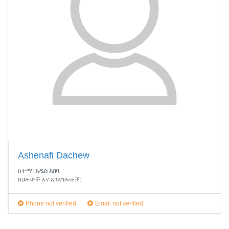
Ashenafi Dachew
ከተማ:
አዲስ አበባ
ክህሎቶች እና አገልግሎቶች:
Phone not verified
Email not verified