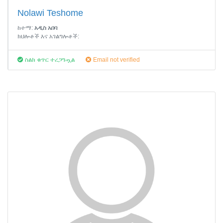
Nolawi Teshome
ከተማ:
አዲስ አበባ
ክህሎቶች እና አገልግሎቶች:
ስልክ ቁጥር ተረጋግጧል
Email not verified