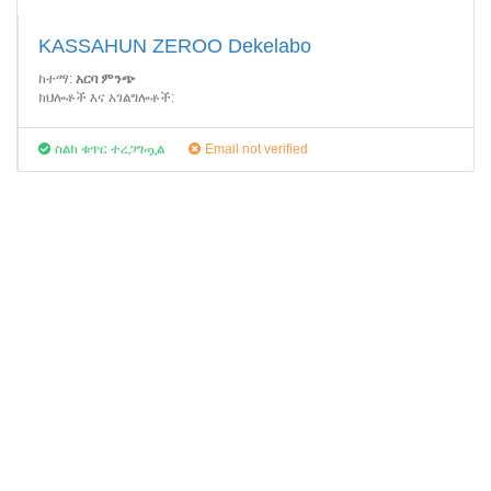
KASSAHUN ZEROO Dekelabo
ከተማ:
አርባ ምንጭ
ክህሎቶች እና አገልግሎቶች:
ስልክ ቁጥር ተረጋግጧል
Email not verified