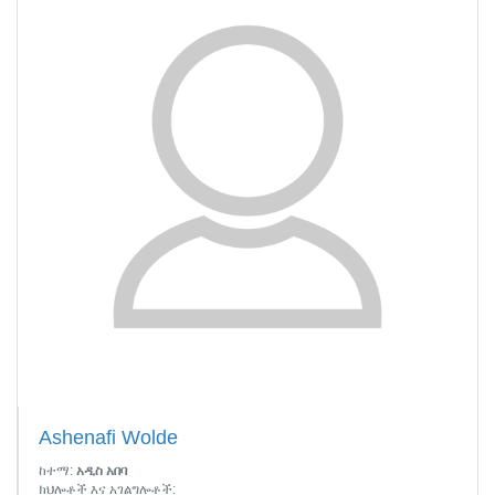
Ashenafi Wolde
ከተማ:
አዲስ አበባ
ክህሎቶች እና አገልግሎቶች: