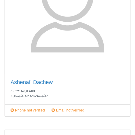
Ashenafi Dachew
ከተማ:
አዲስ አበባ
ክህሎቶች እና አገልግሎቶች:
Phone not verified
Email not verified