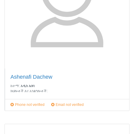
Ashenafi Dachew
ከተማ:
አዲስ አበባ
ክህሎቶች እና አገልግሎቶች:
Phone not verified
Email not verified