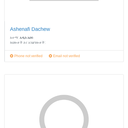
Ashenafi Dachew
ከተማ:
አዲስ አበባ
ክህሎቶች እና አገልግሎቶች:
Phone not verified
Email not verified