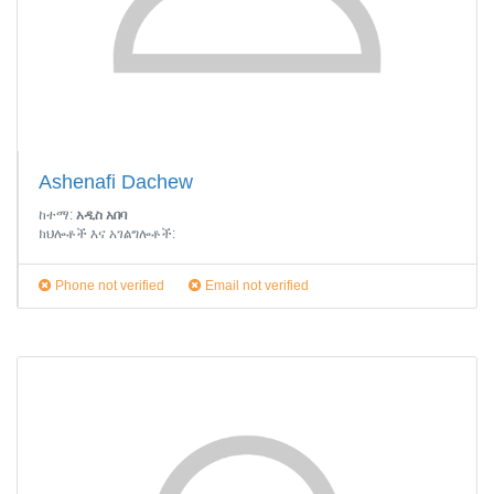
Ashenafi Dachew
ከተማ:
አዲስ አበባ
ክህሎቶች እና አገልግሎቶች:
Phone not verified
Email not verified