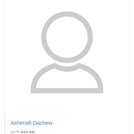
Ashenafi Dachew
ከተማ:
አዲስ አበባ