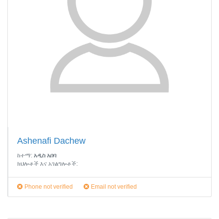
Ashenafi Dachew
ከተማ:
አዲስ አበባ
ክህሎቶች እና አገልግሎቶች:
Phone not verified
Email not verified