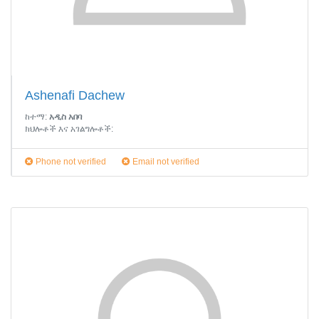
Ashenafi Dachew
ከተማ:
አዲስ አበባ
ክህሎቶች እና አገልግሎቶች:
Phone not verified
Email not verified