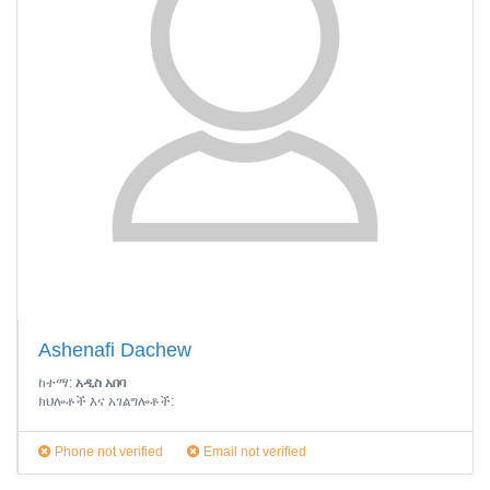
Ashenafi Dachew
ከተማ:
አዲስ አበባ
ክህሎቶች እና አገልግሎቶች:
Phone not verified
Email not verified