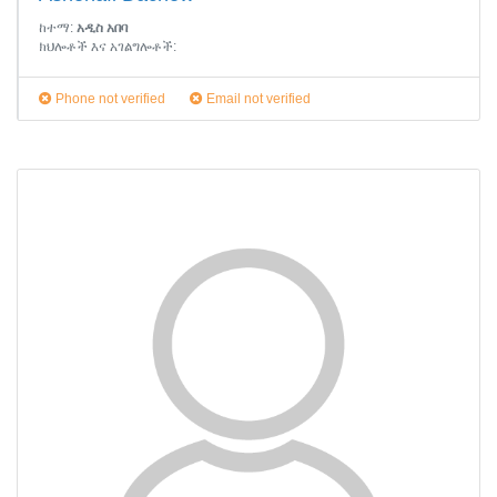
ከተማ:
አዲስ አበባ
ክህሎቶች እና አገልግሎቶች:
Phone not verified
Email not verified