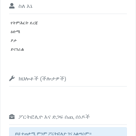
ስለ እኔ
የትምሕርት ደረጃ
ዕድሜ
ፆታ
ይናገራል
ክህሎቶች (ችሎታዎች)
ፖርትፎሊዮ እና ድጋፍ ሰጪ ሰነዶች
ይህ ተጠቃሚ ምንም ፖርትፎሊዮ ገና አልጫነም።