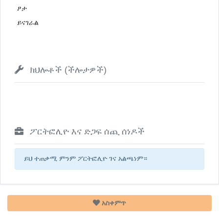
ፆታ
ይናገራል
ክህሎቶች (ችሎታዎች)
ፖርትፎሊዮ እና ድጋፍ ሰጪ ሰነዶች
ይህ ተጠቃሚ ምንም ፖርትፎሊዮ ገና አልጫነም።
አስቀምጥ