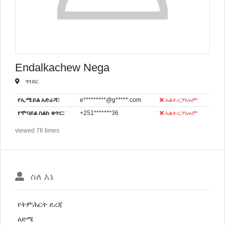
Endalkachew Nega
ጎንደር
የኢሜይል አድራሻ:
e*********@g*****.com
አልተረጋገጠም
የሞባይል ስልክ ቁጥር:
+251*******36
አልተረጋገጠም
viewed 76 times
ስለ እኔ
የትምሕርት ደረጃ
ዕድሜ