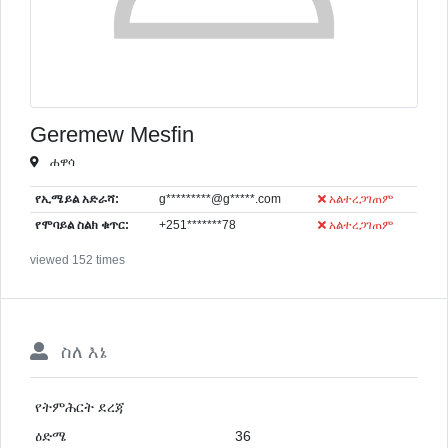
Geremew Mesfin
ሐዋሳ
የኢሜይል አድራሻ:
g*********@g*****.com
አልተረጋገጠም
የሞባይል ስልክ ቁጥር:
+251*******78
አልተረጋገጠም
viewed 152 times
ስለ እኔ
የትምሕርት ደረጃ
ዕድሜ
36