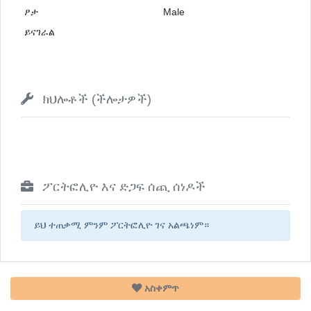
ፆታ
Male
ይናገራል
ክህሎቶች (ችሎታዎች)
ፖርትፎሊዮ እና ድጋፍ ሰጪ ሰነዶች
ይህ ተጠቃሚ ምንም ፖርትፎሊዮ ገና አልጫነም።
አስቀምጥ