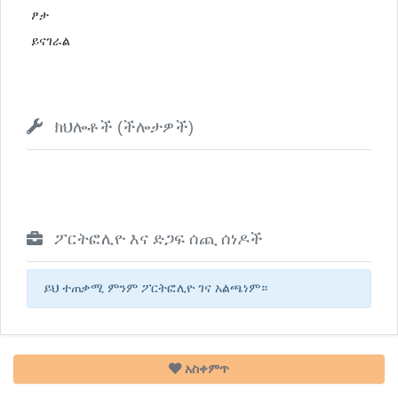
ፆታ
ይናገራል
ክህሎቶች (ችሎታዎች)
ፖርትፎሊዮ እና ድጋፍ ሰጪ ሰነዶች
ይህ ተጠቃሚ ምንም ፖርትፎሊዮ ገና አልጫነም።
አስቀምጥ