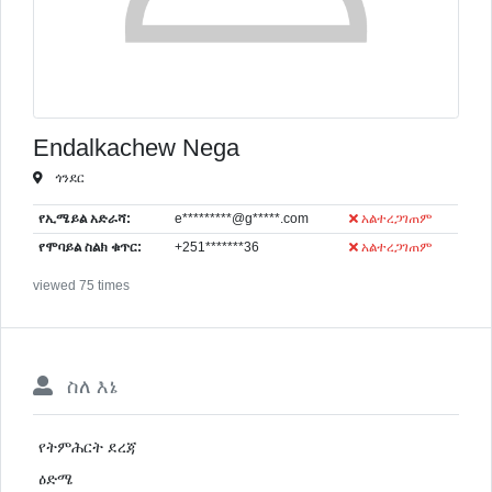
Endalkachew Nega
ጎንደር
የኢሜይል አድራሻ:
e*********@g*****.com
አልተረጋገጠም
የሞባይል ስልክ ቁጥር:
+251*******36
አልተረጋገጠም
viewed 75 times
ስለ እኔ
የትምሕርት ደረጃ
ዕድሜ