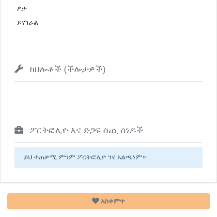
ፆታ
ይናገራል
ክህሎቶች (ችሎታዎች)
ፖርትፎሊዮ እና ድጋፍ ሰጪ ሰነዶች
ይህ ተጠቃሚ ምንም ፖርትፎሊዮ ገና አልጫነም።
አስቀምጥ