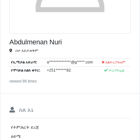
Abdulmenan Nuri
ቦታ አይታወቅም
የኢሜይል አድራሻ:
a**************@g*****.com
አልተረጋገጠም
የሞባይል ስልክ ቁጥር:
+251*******82
ተረጋግጧል
viewed 86 times
ስለ እኔ
የትምሕርት ደረጃ
ዕድሜ