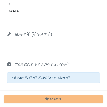
ፆታ
ይናገራል
ክህሎቶች (ችሎታዎች)
ፖርትፎሊዮ እና ድጋፍ ሰጪ ሰነዶች
ይህ ተጠቃሚ ምንም ፖርትፎሊዮ ገና አልጫነም።
አስቀምጥ