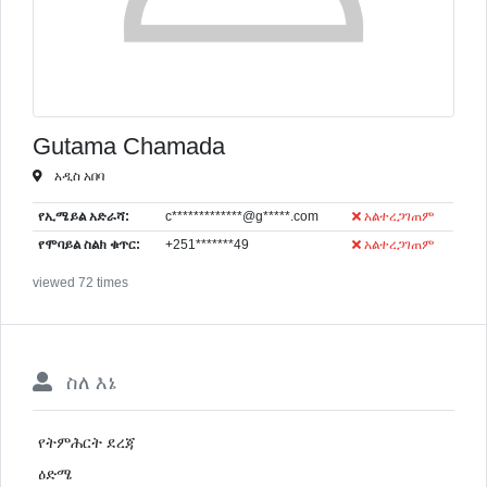
Gutama Chamada
አዲስ አበባ
የኢሜይል አድራሻ:
c*************@g*****.com
አልተረጋገጠም
የሞባይል ስልክ ቁጥር:
+251*******49
አልተረጋገጠም
viewed 72 times
ስለ እኔ
የትምሕርት ደረጃ
ዕድሜ