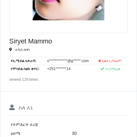
Siryet Mammo
አዲስ አበባ
የኢሜይል አድራሻ:
s************@g*****.com
አልተረጋገጠም
የሞባይል ስልክ ቁጥር:
+251*******14
ተረጋግጧል
viewed 129 times
ስለ እኔ
የትምሕርት ደረጃ
ዕድሜ
30