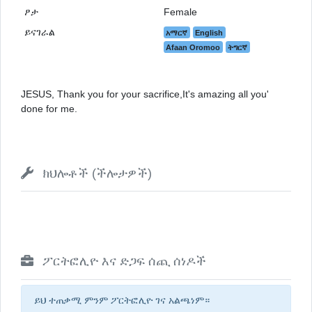
ፆታ
Female
ይናገራል
አማርኛ
English
Afaan Oromoo
ትግርኛ
JESUS, Thank you for your sacrifice,It's amazing all you'
done for me.
ክህሎቶች (ችሎታዎች)
ፖርትፎሊዮ እና ድጋፍ ሰጪ ሰነዶች
ይህ ተጠቃሚ ምንም ፖርትፎሊዮ ገና አልጫነም።