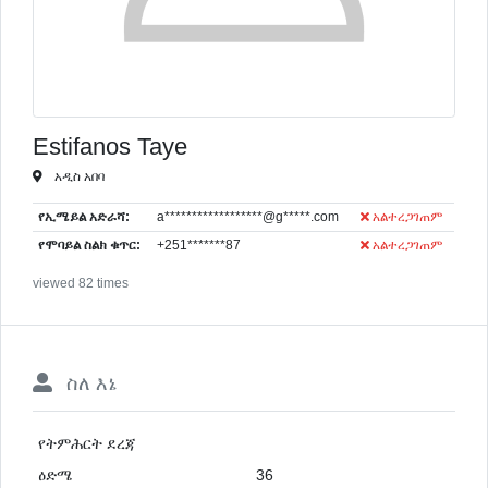
Estifanos Taye
አዲስ አበባ
የኢሜይል አድራሻ:
a******************@g*****.com
አልተረጋገጠም
የሞባይል ስልክ ቁጥር:
+251*******87
አልተረጋገጠም
viewed 82 times
ስለ እኔ
የትምሕርት ደረጃ
ዕድሜ
36