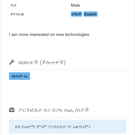
ፆታ
Male
ይናገራል
አማርኛ
English
I am more interested on new technologies.
ክህሎቶች (ችሎታዎች)
የጂፕሰም ስራ
ፖርትፎሊዮ እና ድጋፍ ሰጪ ሰነዶች
ይህ ተጠቃሚ ምንም ፖርትፎሊዮ ገና አልጫነም።