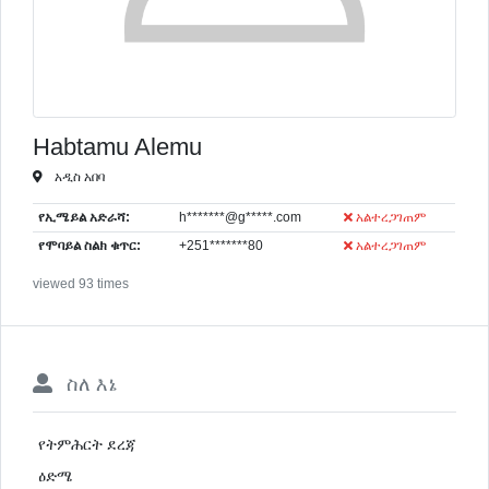
Habtamu Alemu
አዲስ አበባ
የኢሜይል አድራሻ:
h*******@g*****.com
አልተረጋገጠም
የሞባይል ስልክ ቁጥር:
+251*******80
አልተረጋገጠም
viewed 93 times
ስለ እኔ
የትምሕርት ደረጃ
ዕድሜ