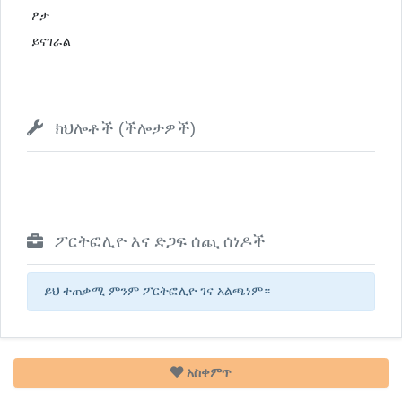
ፆታ
ይናገራል
ክህሎቶች (ችሎታዎች)
ፖርትፎሊዮ እና ድጋፍ ሰጪ ሰነዶች
ይህ ተጠቃሚ ምንም ፖርትፎሊዮ ገና አልጫነም።
አስቀምጥ