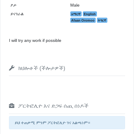
ፆታ
Male
ይናገራል
አማርኛ
English
Afaan Oromoo
ትግርኛ
I will try any work if possible
ክህሎቶች (ችሎታዎች)
ፖርትፎሊዮ እና ድጋፍ ሰጪ ሰነዶች
ይህ ተጠቃሚ ምንም ፖርትፎሊዮ ገና አልጫነም።