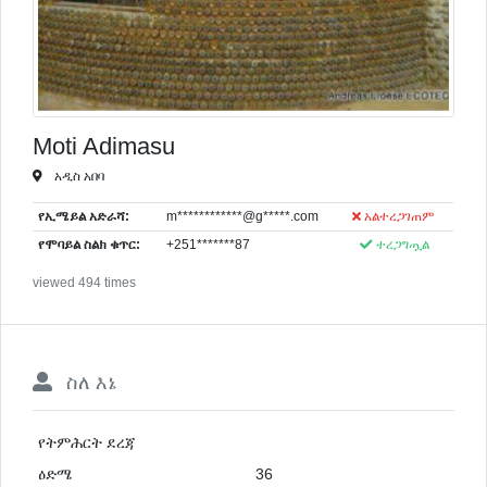
Moti Adimasu
አዲስ አበባ
የኢሜይል አድራሻ:
m************@g*****.com
አልተረጋገጠም
የሞባይል ስልክ ቁጥር:
+251*******87
ተረጋግጧል
viewed 494 times
ስለ እኔ
የትምሕርት ደረጃ
ዕድሜ
36