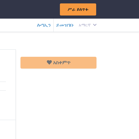
ሥራ ይለጥፉ
ሎግኢን
ይመዝገቡ
አማርኛ
አስቀምጥ