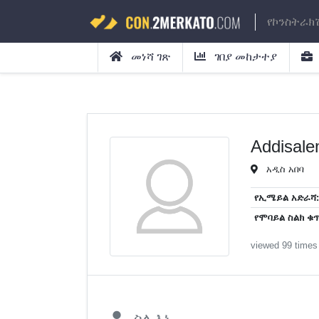
የኮንስትራክ
መነሻ ገጽ
ገበያ መከታተያ
Addisale
አዲስ አበባ
የኢሜይል አድራሻ:
የሞባይል ስልክ ቁጥ
viewed 99 times
ስለ እኔ