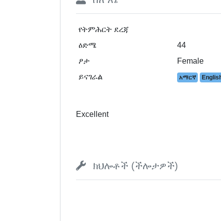
የትምሕርት ደረጃ
ዕድሜ
44
ፆታ
Female
ይናገራል
አማርኛ
Englis
Excellent
ክህሎቶች (ችሎታዎች)