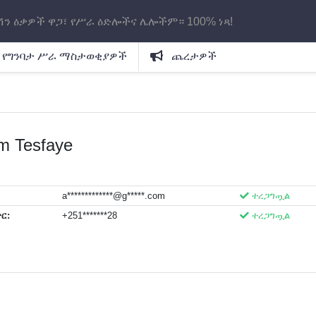
ሽን ዕቃዎች ዋጋ፣ የሥራ ዕድሎችና ሌሎችም። 100% ነጻ!
የግንባታ ሥራ ማስታወቂያዎች
ጨረታዎች
m Tesfaye
a*************@g*****.com
ተረጋግጧል
ር:
+251*******28
ተረጋግጧል