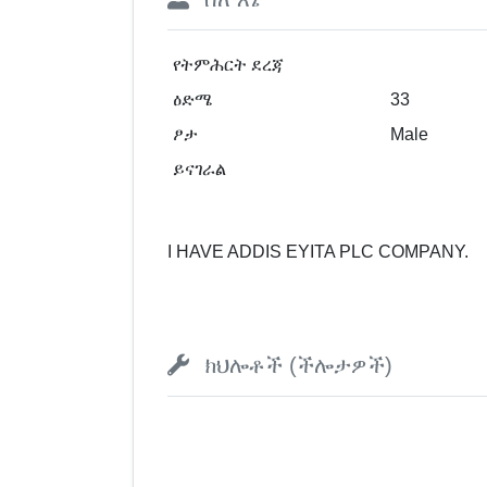
የትምሕርት ደረጃ
ዕድሜ
33
ፆታ
Male
ይናገራል
I HAVE ADDIS EYITA PLC COMPANY.
ክህሎቶች (ችሎታዎች)