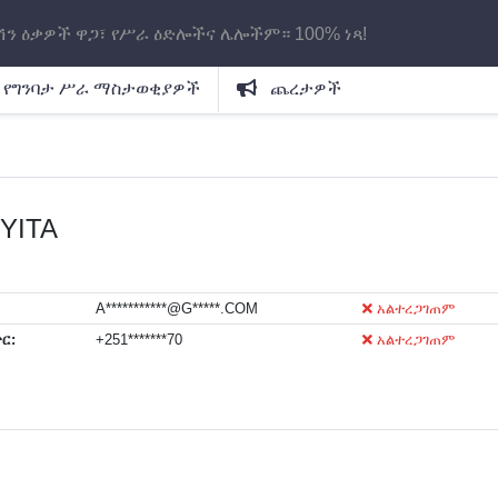
ሽን ዕቃዎች ዋጋ፣ የሥራ ዕድሎችና ሌሎችም። 100% ነጻ!
የግንባታ ሥራ ማስታወቂያዎች
ጨረታዎች
YITA
A***********@G*****.COM
አልተረጋገጠም
ር:
+251*******70
አልተረጋገጠም