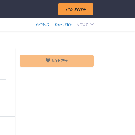
ሥራ ይለጥፉ
ሎግኢን
ይመዝገቡ
አማርኛ
አስቀምጥ