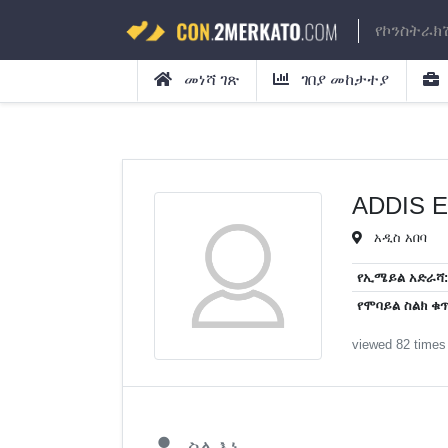
የኮንስትራክ
መነሻ ገጽ
ገበያ መከታተያ
ADDIS E
አዲስ አበባ
የኢሜይል አድራሻ:
የሞባይል ስልክ ቁጥ
viewed 82 times
ስለ እኔ