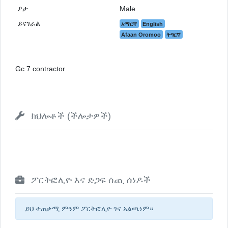
ፆታ
Male
ይናገራል
አማርኛ
English
Afaan Oromoo
ትግርኛ
Gc 7 contractor
ክህሎቶች (ችሎታዎች)
ፖርትፎሊዮ እና ድጋፍ ሰጪ ሰነዶች
ይህ ተጠቃሚ ምንም ፖርትፎሊዮ ገና አልጫነም።