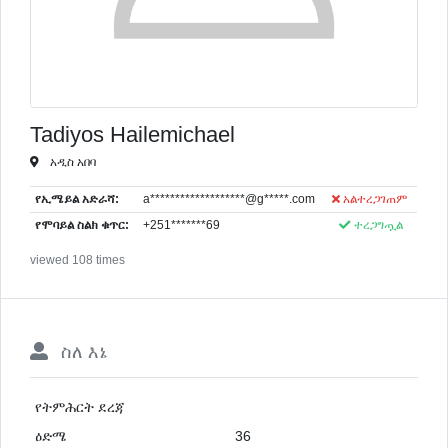
Tadiyos Hailemichael
አዲስ አበባ
የኢሜይል አድራሻ:
a*******************@g*****.com
አልተረጋገጠም
የሞባይል ስልክ ቁጥር:
+251*******69
ተረጋግጧል
viewed 108 times
ስለ እኔ
የትምሕርት ደረጃ
ዕድሜ
36