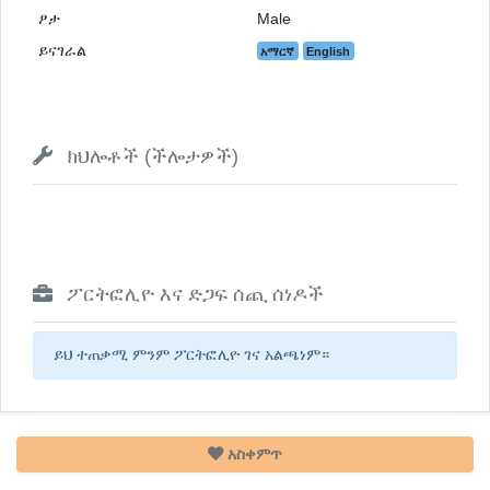
ፆታ
Male
ይናገራል
አማርኛ
English
ክህሎቶች (ችሎታዎች)
ፖርትፎሊዮ እና ድጋፍ ሰጪ ሰነዶች
ይህ ተጠቃሚ ምንም ፖርትፎሊዮ ገና አልጫነም።
አስቀምጥ