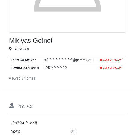
Mikiyas Getnet
አዲስ አበባ
የኢሜይል አድራሻ:
m*****************@g*****.com
አልተረጋገጠም
የሞባይል ስልክ ቁጥር:
+251*******32
አልተረጋገጠም
viewed 74 times
ስለ እኔ
የትምሕርት ደረጃ
ዕድሜ
28