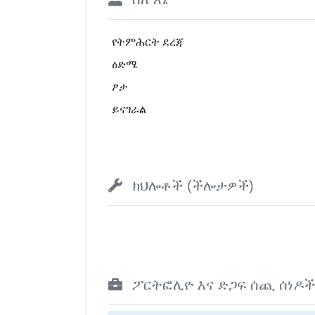
የትምሕርት ደረጃ
ዕድሜ
ፆታ
ይናገራል
ክህሎቶች (ችሎታዎች)
ፖርትፎሊዮ እና ድጋፍ ሰጪ ሰነዶች