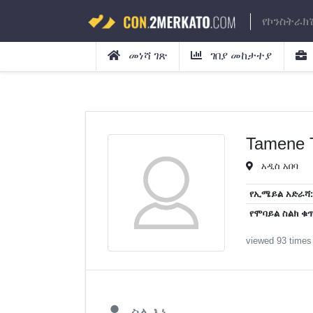
የኮንስትራክ
መነሻ ገጽ
ገበያ መከታተያ
Tamene 
አዲስ አበባ
የኢሜይል አድራሻ:
የሞባይል ስልክ ቁጥ
viewed 93 times
ስለ እኔ