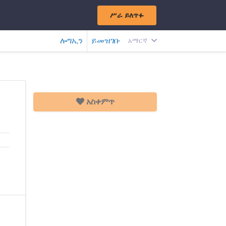
ሥራ ይለጥፉ
ሎግኢን
ይመዝገቡ
አማርኛ
አስቀምጥ