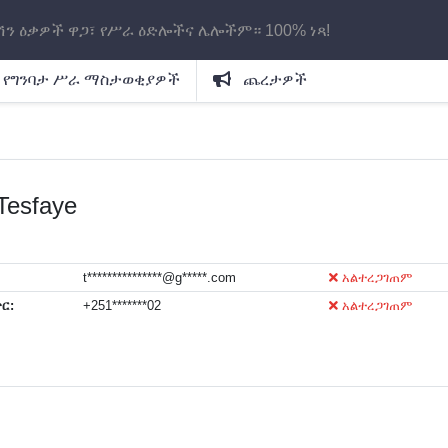
ሽን ዕቃዎች ዋጋ፣ የሥራ ዕድሎችና ሌሎችም። 100% ነጻ!
የግንባታ ሥራ ማስታወቂያዎች
ጨረታዎች
Tesfaye
t***************@g*****.com
አልተረጋገጠም
ር:
+251*******02
አልተረጋገጠም