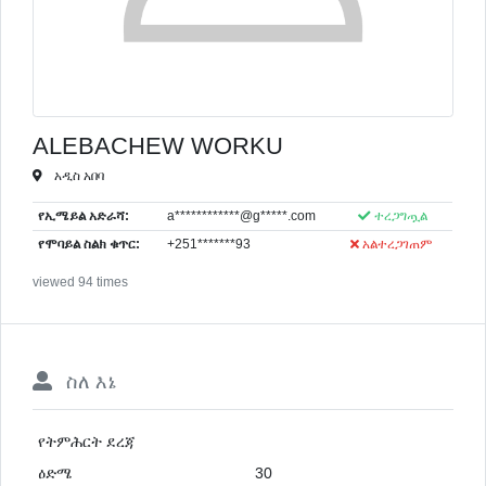
ALEBACHEW WORKU
አዲስ አበባ
የኢሜይል አድራሻ:
a************@g*****.com
ተረጋግጧል
የሞባይል ስልክ ቁጥር:
+251*******93
አልተረጋገጠም
viewed 94 times
ስለ እኔ
የትምሕርት ደረጃ
ዕድሜ
30