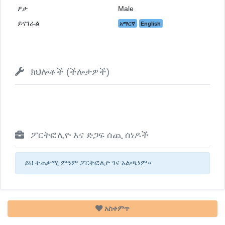
ፆታ
Male
ይናገራል
አማርኛ
English
ክህሎቶች (ችሎታዎች)
ፖርትፎሊዮ እና ድጋፍ ሰጪ ሰነዶች
ይህ ተጠቃሚ ምንም ፖርትፎሊዮ ገና አልጫነም።
አስቀምጥ