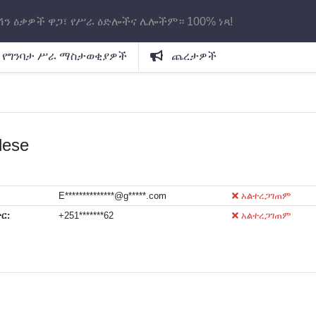
ሽን ዕቃዎች ዋጋ፣ የሥራ ዕድሎችና ሌሎችም። 100% ነጻ!
የግንባታ ሥራ ማስታወቂያዎች
ጨረታዎች
lese
E**************@g*****.com
አልተረጋገጠም
ር:
+251*******62
አልተረጋገጠም