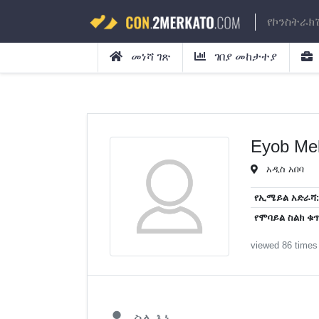
የኮንስትራክ
መነሻ ገጽ
ገበያ መከታተያ
Eyob Me
አዲስ አበባ
የኢሜይል አድራሻ:
የሞባይል ስልክ ቁጥ
viewed 86 times
ስለ እኔ