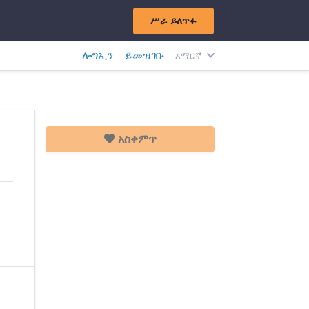
ሥራ ይለጥፉ
ሎግኢን
ይመዝገቡ
አማርኛ
አስቀምጥ