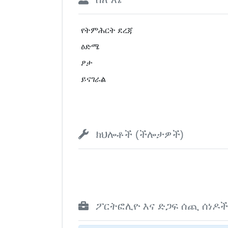
የትምሕርት ደረጃ
ዕድሜ
ፆታ
ይናገራል
ክህሎቶች (ችሎታዎች)
ፖርትፎሊዮ እና ድጋፍ ሰጪ ሰነዶች