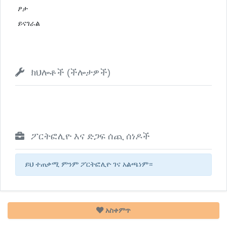
ፆታ
ይናገራል
ክህሎቶች (ችሎታዎች)
ፖርትፎሊዮ እና ድጋፍ ሰጪ ሰነዶች
ይህ ተጠቃሚ ምንም ፖርትፎሊዮ ገና አልጫነም።
አስቀምጥ