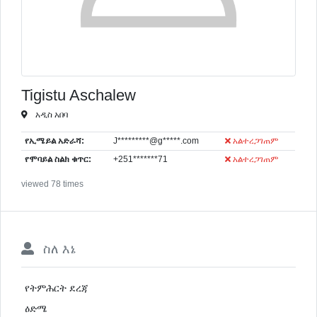
Tigistu Aschalew
አዲስ አበባ
የኢሜይል አድራሻ:
J*********@g*****.com
አልተረጋገጠም
የሞባይል ስልክ ቁጥር:
+251*******71
አልተረጋገጠም
viewed 78 times
ስለ እኔ
የትምሕርት ደረጃ
ዕድሜ