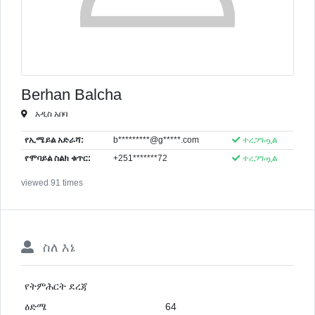
Berhan Balcha
አዲስ አበባ
የኢሜይል አድራሻ:
b*********@g*****.com
ተረጋግጧል
የሞባይል ስልክ ቁጥር:
+251*******72
ተረጋግጧል
viewed 91 times
ስለ እኔ
የትምሕርት ደረጃ
ዕድሜ
64