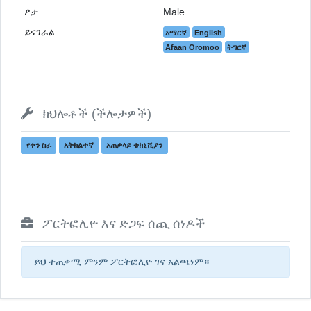
ፆታ
Male
ይናገራል
አማርኛ
English
Afaan Oromoo
ትግርኛ
ክህሎቶች (ችሎታዎች)
የቀን ስራ
አትክልተኛ
አጠቃላይ ቴክኒሺያን
ፖርትፎሊዮ እና ድጋፍ ሰጪ ሰነዶች
ይህ ተጠቃሚ ምንም ፖርትፎሊዮ ገና አልጫነም።