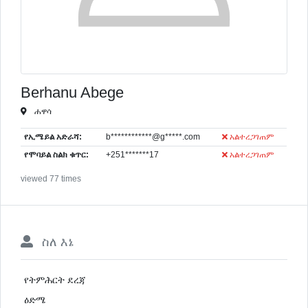
Berhanu Abege
ሐዋሳ
የኢሜይል አድራሻ:
b************@g*****.com
አልተረጋገጠም
የሞባይል ስልክ ቁጥር:
+251*******17
አልተረጋገጠም
viewed 77 times
ስለ እኔ
የትምሕርት ደረጃ
ዕድሜ