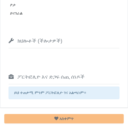
ፆታ
ይናገራል
ክህሎቶች (ችሎታዎች)
ፖርትፎሊዮ እና ድጋፍ ሰጪ ሰነዶች
ይህ ተጠቃሚ ምንም ፖርትፎሊዮ ገና አልጫነም።
አስቀምጥ