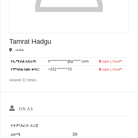
Tamrat Hadgu
መቀሌ
የኢሜይል አድራሻ:
h***********@g*****.com
አልተረጋገጠም
የሞባይል ስልክ ቁጥር:
+251*******70
አልተረጋገጠም
viewed 31 times
ስለ እኔ
የትምሕርት ደረጃ
ዕድሜ
39