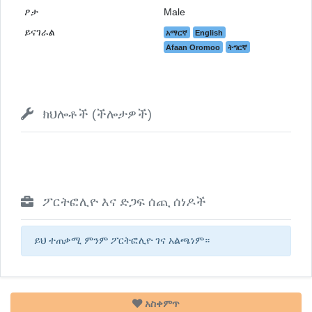
ፆታ
Male
ይናገራል
አማርኛ
English
Afaan Oromoo
ትግርኛ
ክህሎቶች (ችሎታዎች)
ፖርትፎሊዮ እና ድጋፍ ሰጪ ሰነዶች
ይህ ተጠቃሚ ምንም ፖርትፎሊዮ ገና አልጫነም።
አስቀምጥ