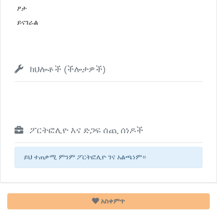
ፆታ
ይናገራል
ክህሎቶች (ችሎታዎች)
ፖርትፎሊዮ እና ድጋፍ ሰጪ ሰነዶች
ይህ ተጠቃሚ ምንም ፖርትፎሊዮ ገና አልጫነም።
አስቀምጥ