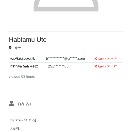
Habtamu Ute
ጂማ
የኢሜይል አድራሻ:
b***********@g*****.com
አልተረጋገጠም
የሞባይል ስልክ ቁጥር:
+251*******85
አልተረጋገጠም
viewed 63 times
ስለ እኔ
የትምሕርት ደረጃ
ዕድሜ