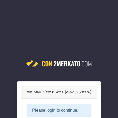
ወደ አካውንትዎት ይግቡ (ሎግኢን ያድርጉ)
Please login to continue.