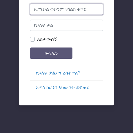
አስታውሰኝ
ሎግኢን
የይለፍ ቃልዎን ረስተዋል?
አዲስ ከሆኑ፣ አካውንት ይፍጠሩ!