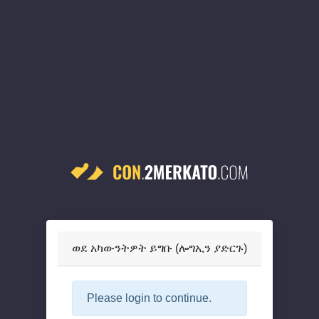
ወደ አካውንትዎት ይግቡ (ሎግኢን ያድርጉ)
Please login to continue.