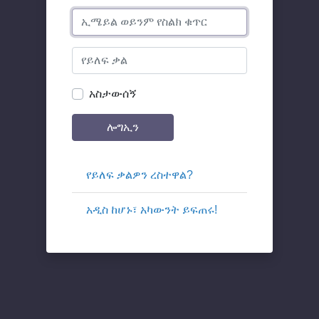
አስታውሰኝ
ሎግኢን
የይለፍ ቃልዎን ረስተዋል?
አዲስ ከሆኑ፣ አካውንት ይፍጠሩ!